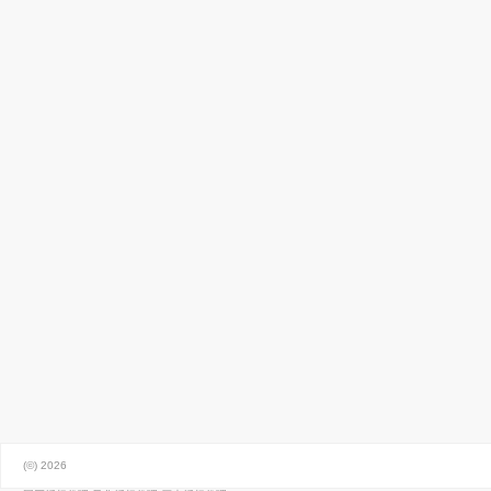
(©) 2026